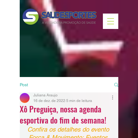
Post
Juliana Araujo
16 de dez. de 2022
5 min de leitura
Xô Preguiça, nossa agenda
esportiva do fim de semana!
Confira os detalhes do evento 
Força & Movimento; Eventos 