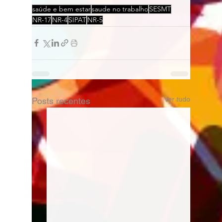
saúde e bem estar
saude no trabalho
SESMT
NR-17
NR-4
SIPAT
NR-5
Ver tudo
Posts recentes