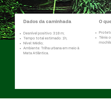
Dados da caminhada
O que
Proteto
Desnível positivo: 318 m;
Tênis 
Tempo total estimado: 1h;
mochila
Nível: Médio;
Ambiente: Trilha urbana em meio à
Mata Atlântica.