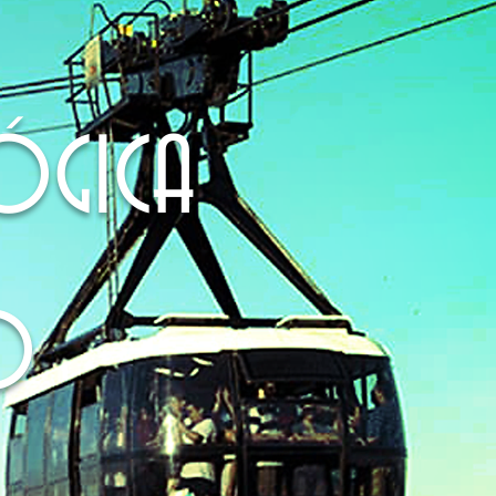
ÓGICA
O