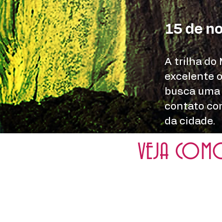
15 de n
A trilha do
excelente 
busca uma 
contato co
da cidade.
VEJA COMO