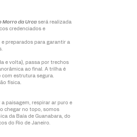
o Morro da Urca
será realizada
cos credenciados e
 e preparados para garantir a
s.
a e volta), passa por trechos
orâmica ao final. A trilha é
 com estrutura segura.
o física.
 a paisagem, respirar ar puro e
Ao chegar no topo, somos
ca da Baía de Guanabara, do
cos do Rio de Janeiro.