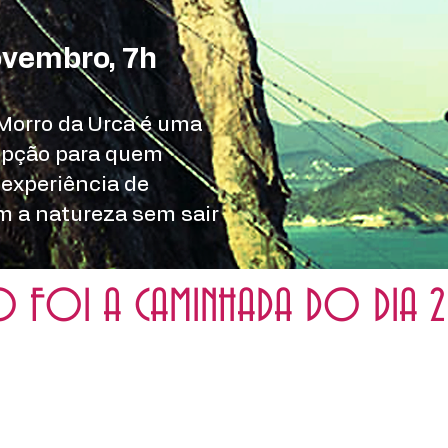
ovembro, 7h
 Morro da Urca é uma
opção para quem
experiência de
m a natureza sem sair
 FOI A CAMINHADA DO DIA 