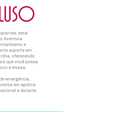
CLUSO
cipantes, esta
o Aventura
montanhismo e
rante suporte em
rilha, oferecendo
ara que você possa
foco e leveza.
de emergência,
evistos em apólice
nacional e durante