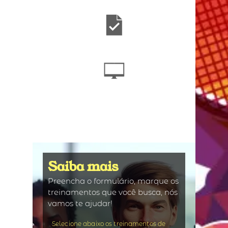
Saiba mais
Preencha o formulário, marque os
treinamentos que
você busca, nós
vamos te ajudar!
Selecione abaixo os treinamentos de